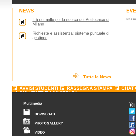
NEWS
EVE
Il 5 per mille per la ricerca del Politecnico di
Nessu
Milano
Richieste e assistenza: sistema puntuale di
gestione
Tutte le News
AVVISI STUDENTI
RASSEGNA STAMPA
CHAT 
RICHIESTE E ASSISTENZA
Multimedia
DOWNLOAD
PHOTOGALLERY
VIDEO